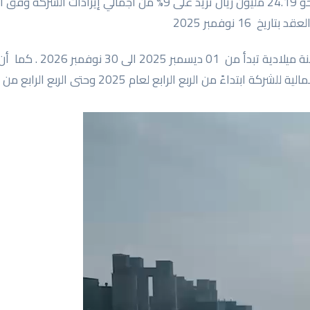
وتبلغ قيمة العقد نحو 24.19 مليون ريال تزيد على 9% من اجمالي إيرادات
يخ 16 نوفمبر 2025
بحيث يمتد العقد لسنة ميلادية ت
 ابتداءً من الربع الرابع لعام 2025 وحتى الربع الرابع من عام 2026 .