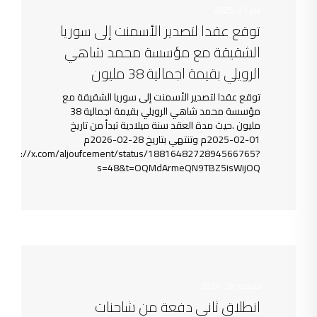
يناير 21, 2025
توقع عقدا لتصدير الأسمنت إلى سوريا
الشقيقة مع مؤسسة محمد شاهي
الرويلي بقيمة اجمالية 38 مليون
توقع عقدا لتصدير الأسمنت إلى سوريا الشقيقة مع
مؤسسة محمد شاهي الرويلي بقيمة اجمالية 38
مليون .حيث مدة العقد سنة ميلادية تبدأ من تاريخ
01-02-2025م وتنتهي بتاريخ 28-02-2026م
https://x.com/aljoufcement/status/1881648272894566765?
s=48&t=OQMdArmeQN9TBZ5isWijOQ
ديسمبر 28, 2024
انطلاق ثاني دفعة من شاحنات