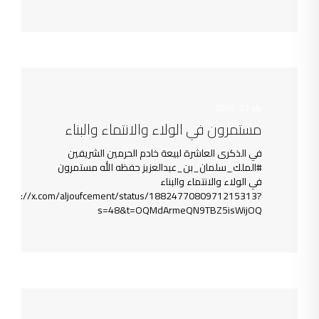
يناير 23, 2025
مستمرون في الولاء والانتماء والبناء
في الذكرى العاشرة لبيعة خادم الحرمين الشريفين
#الملك_سلمان_بن_عبدالعزيز حفظه الله مستمرون
في الولاء والانتماء والبناء
https://x.com/aljoufcement/status/1882477080971215313?
s=48&t=OQMdArmeQN9TBZ5isWijOQ