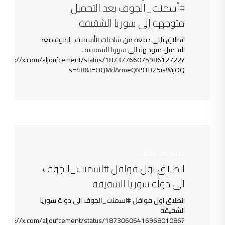
#أسمنت_الجوف بعد التحميل
متوجهة إلى سوريا الشقيقة
انطلاق ثاني دفعة من شاحنات #أسمنت_الجوف بعد
التحميل متوجهة إلى سوريا الشقيقة .
https://x.com/aljoufcement/status/1873776607598612722?
s=48&t=OQMdArmeQN9TBZ5isWijOQ
ديسمبر 28, 2024
انطلاق اول قوافل #اسمنت_الجوف
الى دولة سوريا الشقيقة
انطلاق اول قوافل #اسمنت_الجوف الى دولة سوريا
الشقيقة
https://x.com/aljoufcement/status/1873060641696801086?