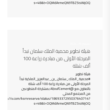
s=48&t=OQMdArmeQN9TBZ5isWijOQ
ديسمبر 18, 2024
هيئة تطوير محمية الملك سلمان تبدأ
المرحلة الأولى من مبادرة زراعة 100
ألف شتلة
هيئة تطوير
#محمية_الملك_سلمان_بن_عبدالعزيز_الملكية تبدأ
المرحلة الأولى من مبادرة زراعة 100 ألف شتلة
بالتعاون مع @AlJoufCement بمشاركة المتطوعين
من المجتمع المحلي
https://x.com/ksrnreserve/status/1869337295037640714?
s=48&t=OQMdArmeQN9TBZ5isWijOQ