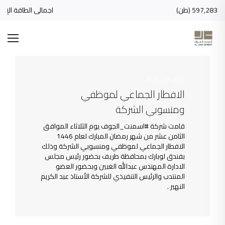
اجمالي الطاقة الإنتاجية : 10,000 ( طن)
انتاج الاسمنت :1,324,189.00 (طن)
إيرادات مبيعات : 244,311,340.63 (ريال)
مارس 19, 2025
الافطار الجماعي لموظفي
ومنسوبي الشركة
قامت شركة ‫#اسمنت_الجوف يوم الثلاثاء الموافق
الثامن عشر من شهر رمضان المبارك لعام 1446
‏الافطار الجماعي لموظفي ومنسوبي الشركة وذلك
بفندق لوبارك بمحافظة طريف بحضور رئيس مجلس
الادارة المهندس عبدالله الغبين ‏وبحضور العضو
المنتدب والرئيس التنفيذي للشركة الأستاذ عبد الكريم
النهير .