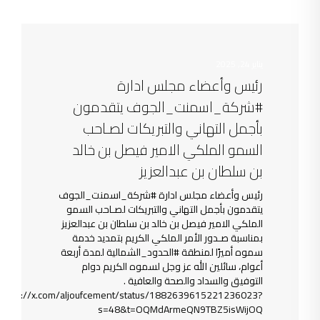
يناير 24, 2025
رئيس وأعضاء مجلس ادارة
#شركة_اسمنت_الجوف يتقدمون
بأجمل التهاني والتبريكات لصـاحب
السمو الملكي الامير فيصل بن خالد
بن سلطان بن عبدالعزيز
رئيس وأعضاء مجلس ادارة #شركة_اسمنت_الجوف
يتقدمون بأجمل التهاني والتبريكات لصـاحب السمو
الملكي الامير فيصل بن خالد بن سلطان بن عبدالعزيز
بمناسبة صـدور الأمر الملكي الكريم بتمديد خدمة
سموه أميرًا لمنطقة #الحدود_الشمالية لمدة أربعة
أعوام، سائلين الله عز وجل لسموه الكريم دوام
التوفيق والسداد والصحة والعافية .
https://x.com/aljoufcement/status/1882639615221236023?
s=48&t=OQMdArmeQN9TBZ5isWijOQ