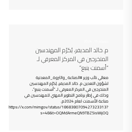
ديسمبر 15, 2024
م. خالد المديفر، يُكرّم المهندسين
المتخرجين في المركز المعرفي لـ
“أسمنت ينبع”
معالي نائب وزير #الصناعة_والثروة_المعدنية
لشؤون التعدين م. خالد المديفر، يُكرّم المهندسين
المتخرجين في المركز المعرفي لـ “أسمنت ينبع”،
وذلك في إطار برنامج التطوير المهني للمهندسين في
صناعة الأسمنت لعام 2024م.
https://x.com/mimgov/status/1868380709427323313?
s=48&t=OQMdArmeQN9TBZ5isWijOQ