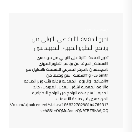
ديسمبر 15, 2024
تخرج الدفعة الثانية على التوالي من
برنامج التطوير المهني للمهندسين
تخرج الدفعة الثانية على التوالي من مهندسي
#اسمنت_الجوف من برنامج التطوير المهني
للمهندسين بالمركز المعرفي للاسمنت بالتعاون مع
FLS Smith و #اسمنت_ينبع ودعماً من
#الصناعة_والثروة_المعدنية برعاية نائب وزير الصناعة
والثروة المعدنية لشؤن التعدين المهندس خالد
المديفر .تعتبر هذه البرامج من البرامج الاحترافية
للمهندسين في صناعة الأسمنت.
https://x.com/aljoufcement/status/1868227829814476931?
s=48&t=OQMdArmeQN9TBZ5isWijOQ