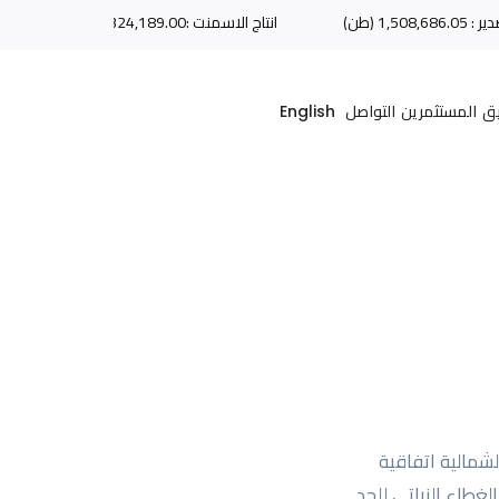
1,508,686.0 (طن)
انتاج الاسمنت :1,324,189.00 (طن)
يق
المستثمرين
التواصل
English
شمالية اتفاقية
غطاء النباتي للحد