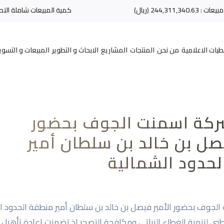
رادات مبيعات : 244,311,340.63 (ريال)
كمية المبيعات شاملة التصدير : 5
غطيات الاعلامية
من نحن
المنتجات
المشاريع
الابحاث و التطوير
المبيعات و التسو
كة اسمنت الجوف بحضور
يصل بن خالد بن سلطان أمير
حدود الشمالية
جوف بحضور الأمير فيصل بن خالد بن سلطان أمير منطقة الحدود ال
ني لتنمية الغطاء النباتي ومكافحة التصحر اذ تضمنت إعادة تأهيل ال